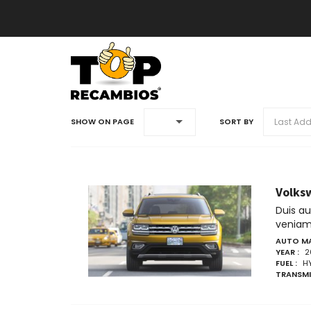
Last Ad
SHOW ON PAGE
SORT BY
Volks
Duis a
veniam 
AUTO MA
YEAR :
2
FUEL :
H
TRANSMI