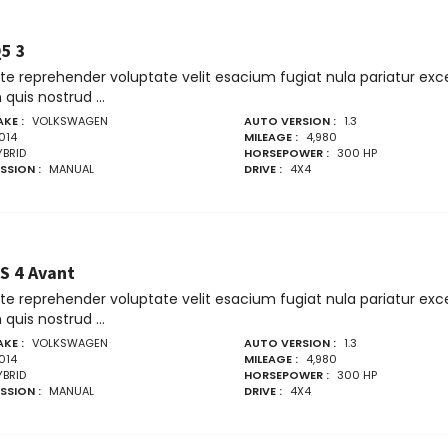
Q5 3
ute reprehender voluptate velit esacium fugiat nula pariatur e
quis nostrud ...
KE :
VOLKSWAGEN
AUTO VERSION :
1.3
014
MILEAGE :
4,980
YBRID
HORSEPOWER :
300 HP
SSION :
MANUAL
DRIVE :
4X4
S 4 Avant
ute reprehender voluptate velit esacium fugiat nula pariatur e
quis nostrud ...
KE :
VOLKSWAGEN
AUTO VERSION :
1.3
014
MILEAGE :
4,980
YBRID
HORSEPOWER :
300 HP
SSION :
MANUAL
DRIVE :
4X4