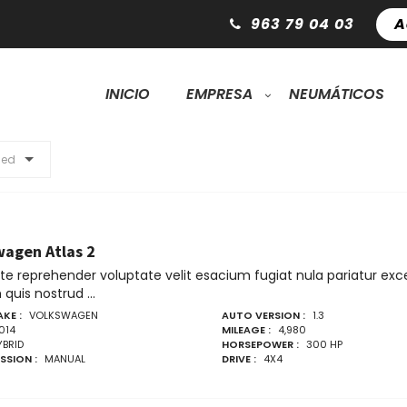
963 79 04 03
A
INICIO
EMPRESA
NEUMÁTICOS
ded
wagen Atlas 2
ute reprehender voluptate velit esacium fugiat nula pariatur e
quis nostrud ...
KE :
VOLKSWAGEN
AUTO VERSION :
1.3
014
MILEAGE :
4,980
YBRID
HORSEPOWER :
300 HP
SSION :
MANUAL
DRIVE :
4X4