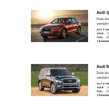
Audi 
Duis a
veniam 
AUTO MA
YEAR :
2
FUEL :
H
TRANSMI
Audi R
Duis a
veniam 
AUTO MA
YEAR :
2
FUEL :
H
TRANSMI