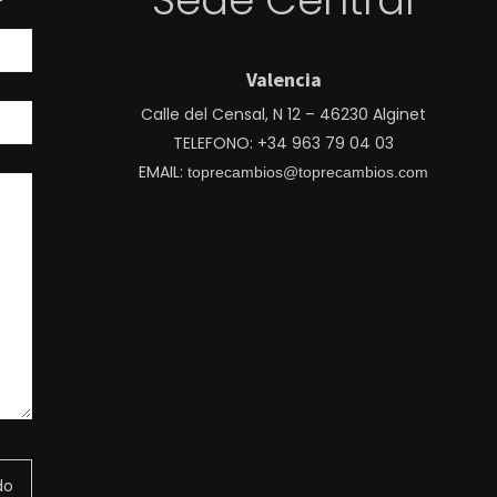
?
Sede Central
Valencia
Calle del Censal, N 12 – 46230 Alginet
TELEFONO: +34 963 79 04 03
EMAIL:
toprecambios@toprecambios.com
do