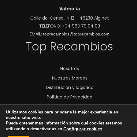
Valencia
Calle del Censal, N 12 – 46230 Alginet
TELEFONO: +34 963 79 04 03
EMAIL:
toprecambios@toprecambios.com
Top Recambios
Nosotros
Nuestras Marcas
Distribución y logistica
Política de Privacidad
Política de Cookies
Utilizamos cookies para brindarle la mejor experiencia en
Transparencia
nuestro sitio web.
Puede obtener más información sobre qué cookies estamos
Aviso Legal
Configurar cookies
.
utilizando o desactivarlas en